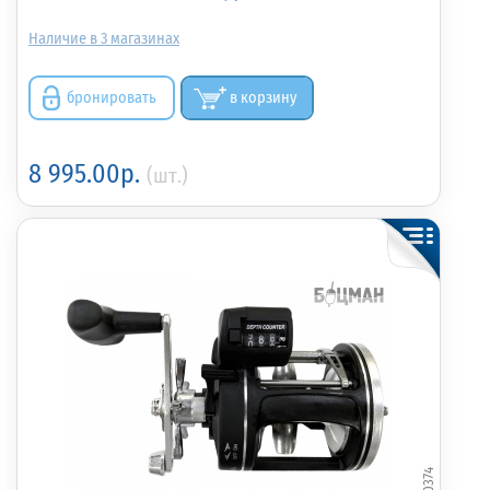
3
бронировать
в корзину
8 995.00р.
(шт.)
380374