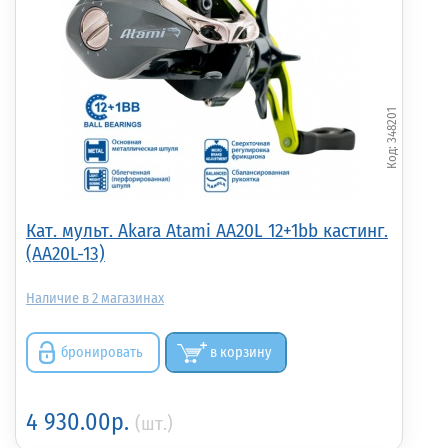
348201
Кат. мульт. Akara Atami AA20L 12+1bb кастинг.
(AA20L-13)
2
бронировать
в корзину
4 930.00р.
(шт.)