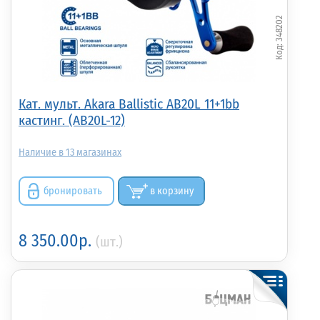
348202
Кат. мульт. Akara Ballistic AB20L 11+1bb
кастинг. (AB20L-12)
13
бронировать
в корзину
8 350.00р.
(шт.)