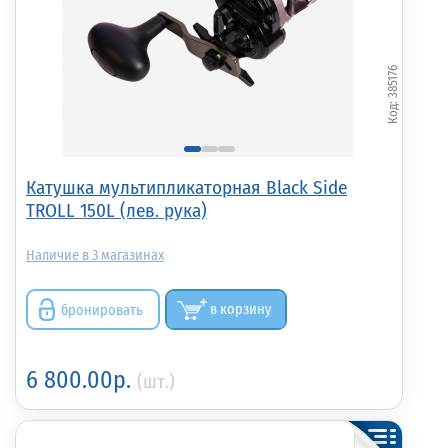
385176
Катушка мультипликаторная Black Side
TROLL 150L (лев. рука)
3
бронировать
в корзину
6 800.00р.
(шт.)