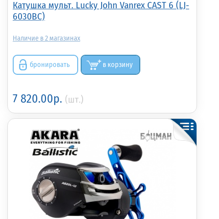
Катушка мульт. Lucky John Vanrex CAST 6 (LJ-
6030BC)
2
бронировать
в корзину
7 820.00р.
(шт.)