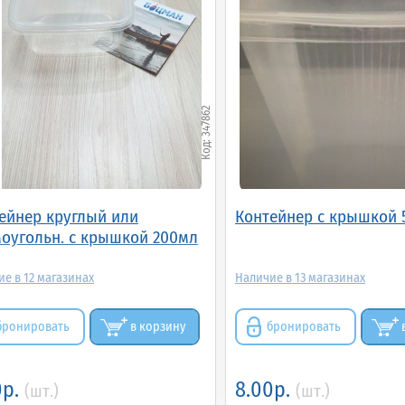
347862
ейнер круглый или
Контейнер с крышкой 
оугольн. с крышкой 200мл
12
13
бронировать
в корзину
бронировать
0р.
8.00р.
(шт.)
(шт.)