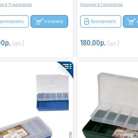
11
2
бронировать
в корзину
бронировать
00р.
180.00р.
(шт.)
(шт.)
011766