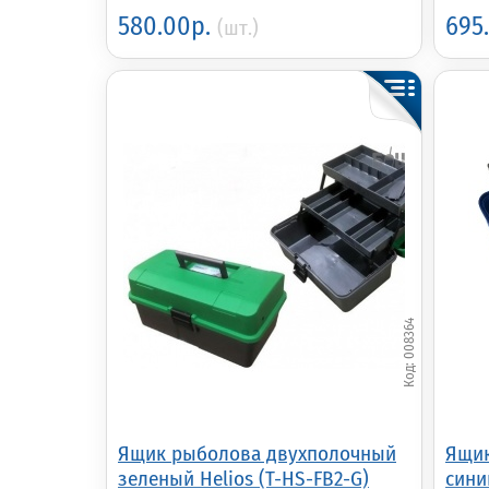
580.00р.
695
(шт.)
008364
Ящик рыболова двухполочный
Ящик
зеленый Helios (T-HS-FB2-G)
сини