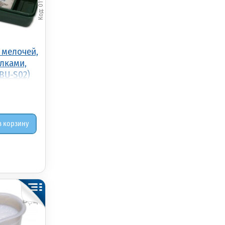
 мелочей,
лками,
-BU-S02)
в корзину