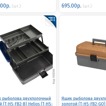
.00р.
695.00р.
(шт.)
(шт.)
008366
 рыболова двухполочный
Ящик рыболова двухп
й (T-HS-FB2-B) Helios (T-HS-
золотой (T-HS-FB2-GO) 