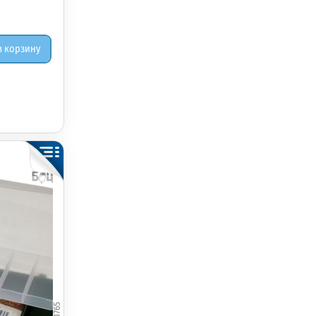
в корзину
011765