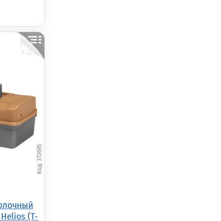
372695
олочный
Helios (T-