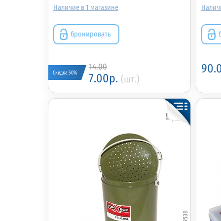
1
бронировать
14.00
90.
Скидка 50%
7.00р.
(шт.)
359536