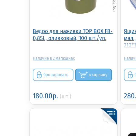
Ведро для наживки TOP BOX FB-
Ящик
0,85L, оливковый, 100 шт./уп.
мал.
210*
2
бронировать
в корзину
180.00р.
280
(шт.)