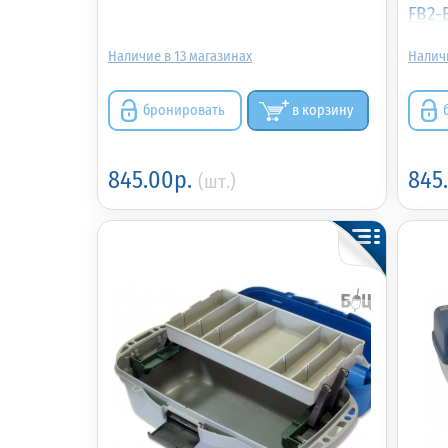
FB2-
13
бронировать
в корзину
845.00р.
845
(шт.)