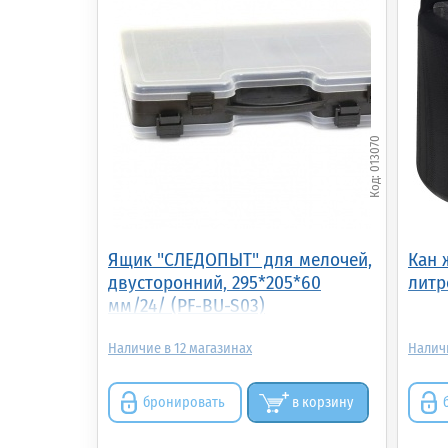
013070
Ящик "СЛЕДОПЫТ" для мелочей,
Кан 
двусторонний, 295*205*60
литр
мм/24/ (PF-BU-S03)
12
бронировать
в корзину