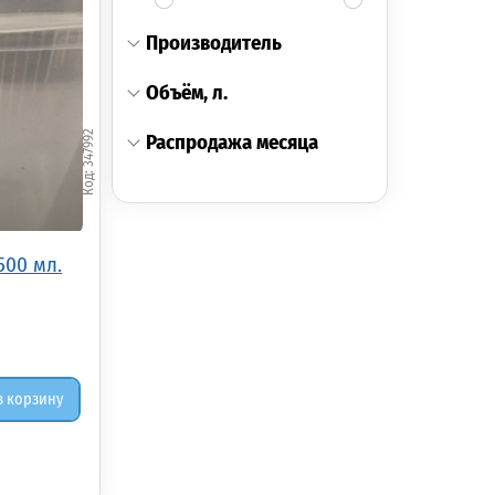
производитель
объём, л.
347992
распродажа месяца
500 мл.
в корзину