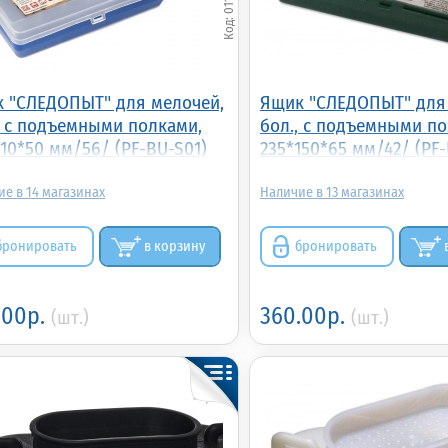
 "СЛЕДОПЫТ" для мелочей,
Ящик "СЛЕДОПЫТ" для
, с подъемными полками,
бол., с подъемными по
110*50 мм/56/ (PF-BU-S01)
235*150*65 мм/42/ (PF
14
13
бронировать
в корзину
бронировать
.00р.
360.00р.
(шт.)
(шт.)