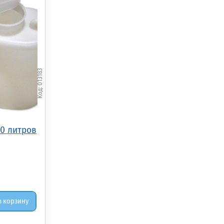
013183
0 литров
в корзину