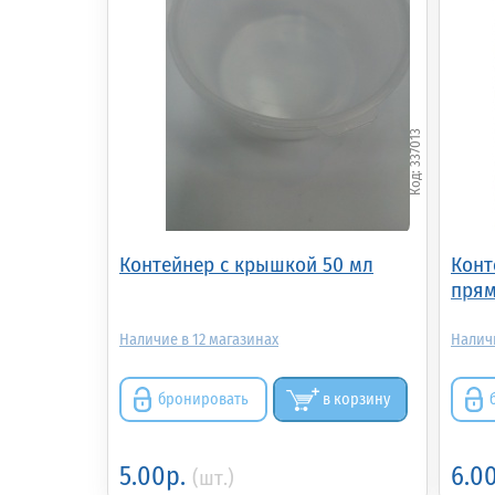
337013
Контейнер с крышкой 50 мл
Конт
прям
12
бронировать
в корзину
5.00р.
6.0
(шт.)