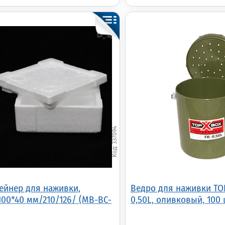
337094
ейнер для наживки,
Ведро для наживки TO
100*40 мм/210/126/ (MB-BC-
0,50L, оливковый, 100 