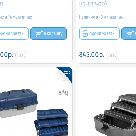
B)
HS-FB2-GO)
14
13
бронировать
в корзину
бронировать
.00р.
845.00р.
(шт.)
(шт.)