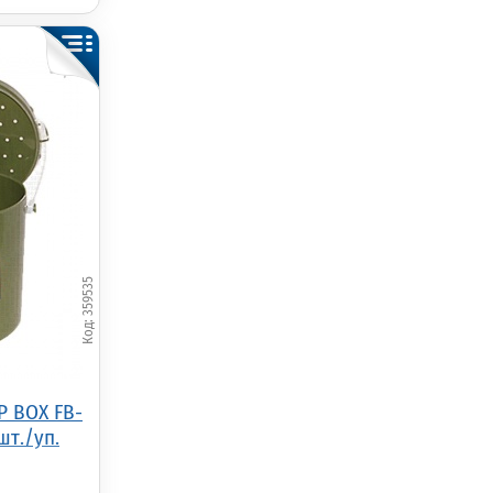
359535
P BOX FB-
шт./уп.