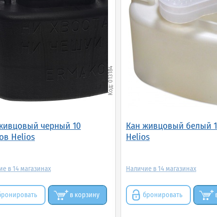
013184
живцовый черный 10
Кан живцовый белый 1
ов Helios
Helios
14
14
бронировать
в корзину
бронировать