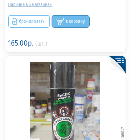
5
бронировать
в корзину
165.00р.
(шт.)
368747