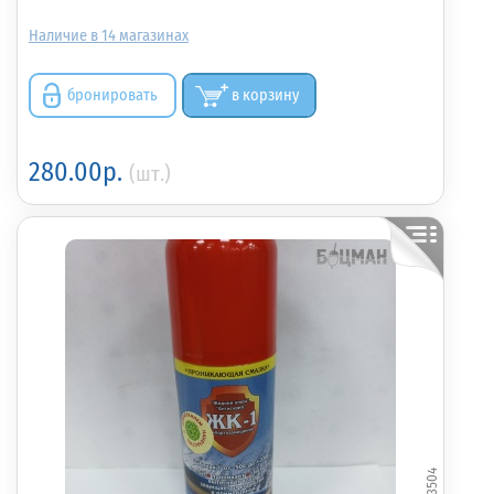
14
бронировать
в корзину
280.00р.
(шт.)
373504