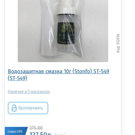
352016
Водозащитная смазка 10г (Stonfo) ST-549
(ST-549)
5
бронировать
275.00
Скидка 50%