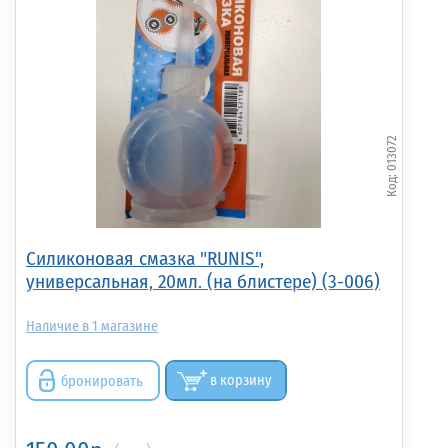
013072
Силиконовая смазка "RUNIS",
универсальная, 20мл. (на блистере) (3-006)
1
бронировать
в корзину