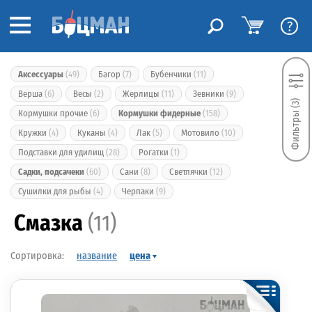
?
Аксессуары
(49)
Багор
(7)
Бубенчики
(11)
Верша
(6)
Весы
(2)
Жерлицы
(11)
Зевники
(9)
Фильтры (3)
Кормушки прочие
(6)
Кормушки фидерные
(158)
Кружки
(4)
Куканы
(4)
Лак
(5)
Мотовило
(10)
Подставки для удилищ
(28)
Рогатки
(1)
Садки, подсачеки
(60)
Сани
(8)
Светлячки
(12)
Сушилки для рыбы
(4)
Черпаки
(9)
Смазка
(11)
название
цена