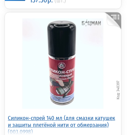
137.50р.
(шт.)
340397
Силикон-спрей 140 мл (для смазки катушек
и защиты плетёной нити от обмерзания)
(003.0998)