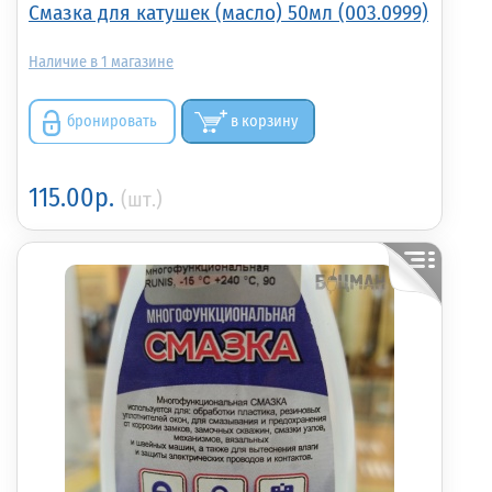
Смазка для катушек (масло) 50мл (003.0999)
1
бронировать
в корзину
115.00р.
(шт.)