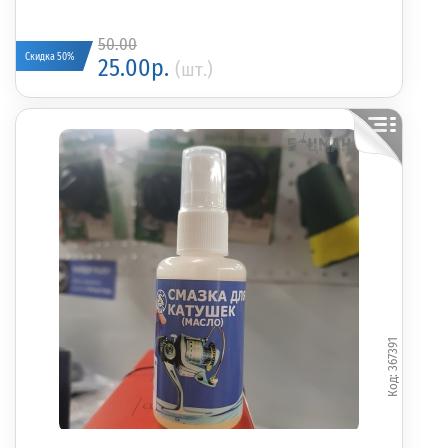
50.00
Скидка 50%
25.00р.
(шт.)
367391