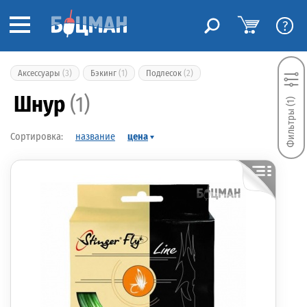
?
Аксессуары
(3)
Бэкинг
(1)
Подлесок
(2)
Шнур
(1)
Фильтры (1)
название
цена