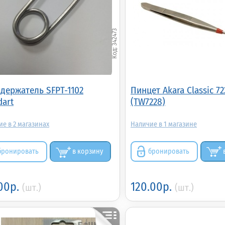
342473
держатель SFPT-1102
Пинцет Akara Classic 72
dart
(TW7228)
2
1
бронировать
в корзину
бронировать
.00р.
120.00р.
(шт.)
(шт.)