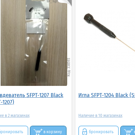
338593
вдеватель SFPT-1207 Black
Игла SFPT-1204 Black (S
-1207)
2
10
бронировать
в корзину
бронировать