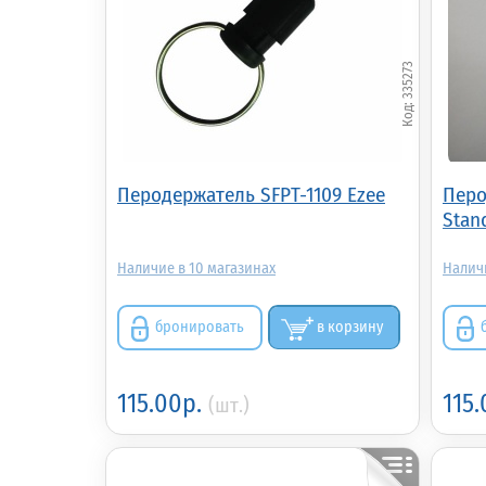
335273
Перодержатель SFPT-1109 Ezee
Перо
Stan
10
бронировать
в корзину
115.00р.
115
(шт.)