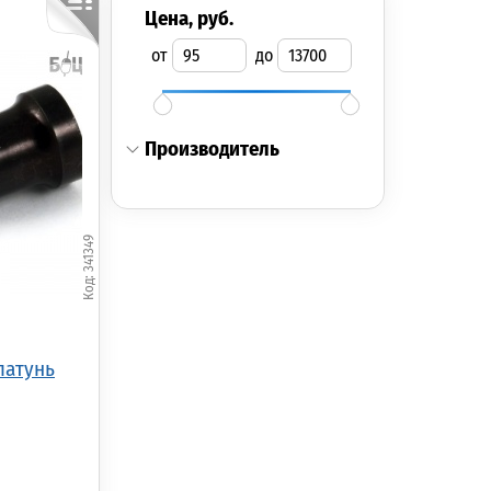
цена, руб.
от
до
производитель
Станок для вязки
Бобинодержатель
Бобинодержатель
мушек 1002 (GT-1002)
SFPT-1143 Ceramic
SFPT-1131 Midge
Beads 2 (SFPT-1143)
341349
1 905.00р.
(шт.)
790.00р.
(шт.)
200.00р.
(шт.)
 латунь