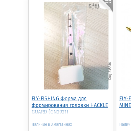
Тиски SFPT-1015 Crown
UV фонарь 12 диодов
Ти
395 нм (F1212UF)
Re
335816
4 390.00р.
(шт.)
1 415.00р.
(шт.)
2 
FLY-FISHING Форма для
FLY-
формирования головки HACKLE
MINE
GUARD (GN2921)
3