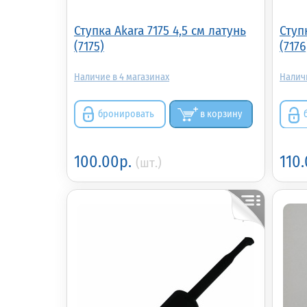
Ступка Akara 7175 4,5 см латунь
Ступ
(7175)
(7176
4
бронировать
в корзину
100.00р.
110
(шт.)