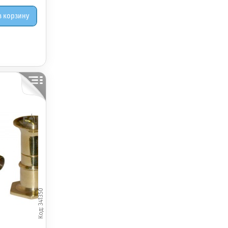
в корзину
341350