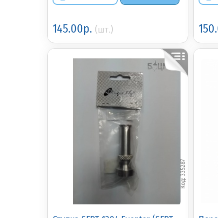
145.00р.
150
(шт.)
335287