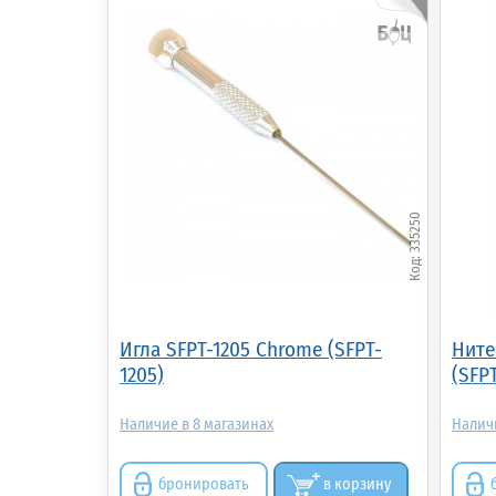
335250
Игла SFPT-1205 Chrome (SFPT-
Ните
1205)
(SFPT
8
бронировать
в корзину