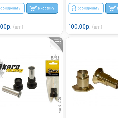
бронировать
в корзину
бронировать
.00р.
100.00р.
(шт.)
(шт.)
014390