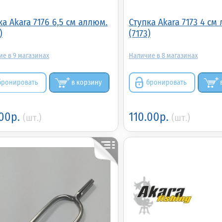
ка Akara 7176 6,5 см аллюм.
Ступка Akara 7173 4 см
)
(7173)
9
8
бронировать
в корзину
бронировать
.00р.
110.00р.
(шт.)
(шт.)