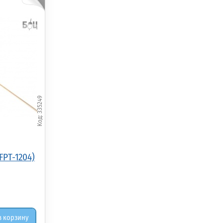
335249
FPT-1204)
в корзину