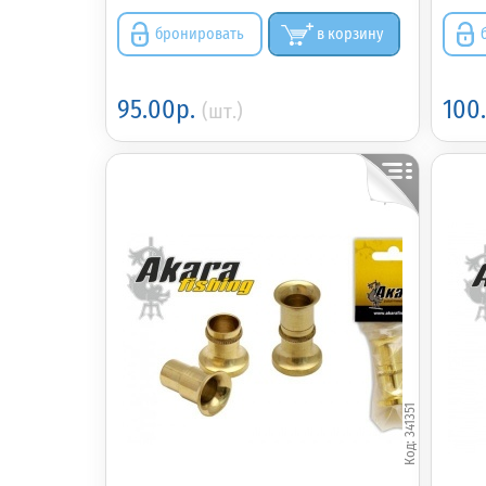
бронировать
в корзину
95.00р.
100
(шт.)
341351