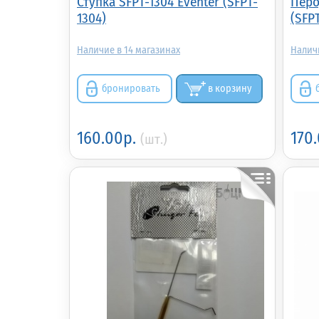
Ступка SFPT-1304 Eventer (SFPT-
Перо
1304)
(SFPT
14
бронировать
в корзину
160.00р.
170
(шт.)