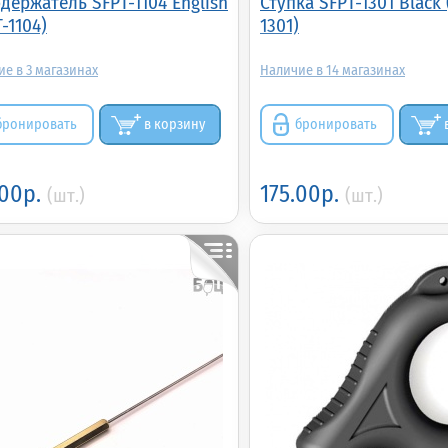
держатель SFPT-1104 English
Ступка SFPT-1301 Black 
-1104)
1301)
3
14
бронировать
в корзину
бронировать
.00р.
175.00р.
(шт.)
(шт.)