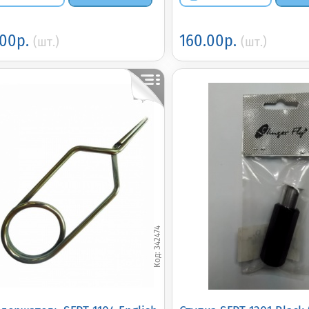
.00р.
160.00р.
(шт.)
(шт.)
342474