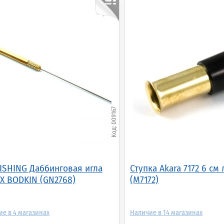
ски SFPT-1034 Black
Набор инструментов
Бобинодержатель
gal (SFPT-1034)
SFPT-1507 Super Set
SFPT-1145 Ceramic
Wooden
009167
345.00р.
(шт.)
3 370.00р.
(шт.)
805.00р.
(шт.)
FISHING Даббинговая игла
Ступка Akara 7172 6 см
X BODKIN (GN2768)
(M7172)
4
14