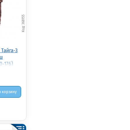
368155
Тайга-3
ыш
0-176)
в корзину