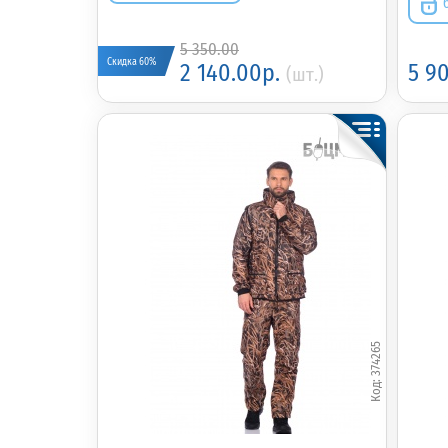
5 350.00
Скидка 60%
2 140.00р.
5 9
(шт.)
374265