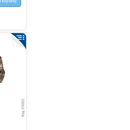
в корзину
010822