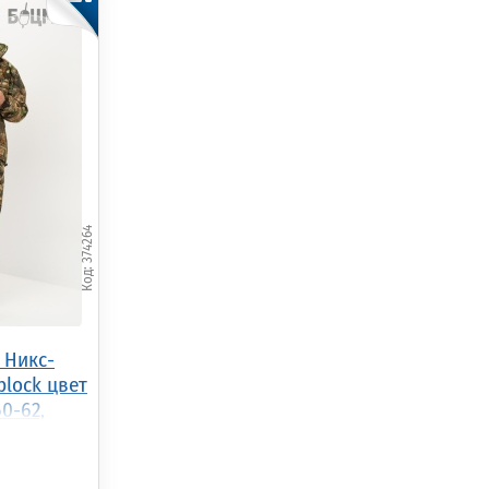
374264
 Никс-
block цвет
0-62,