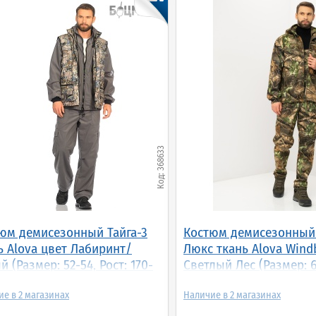
368633
юм демисезонный Тайга-3
Костюм демисезонный
ь Alova цвет Лабиринт/
Люкс ткань Alova Wind
й (Размер: 52-54, Рост: 170-
Светлый Лес (Размер: 6
Рост: 170-176)
2
2