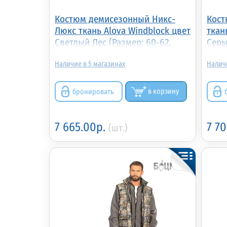
Костюм демисезонный Никс-
Кост
Люкс ткань Alova Windblock цвет
ткан
Светлый Лес (Размер: 60-62,
Серы
Рост: 182-188)
188)
5
бронировать
в корзину
7 665.00р.
7 7
(шт.)