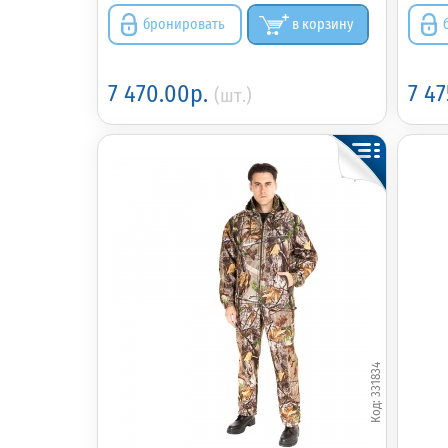
бронировать
в корзину
7 470.00р.
7 4
(шт.)
331834