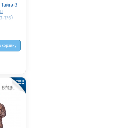
Тайга-3
ыш
0-176)
в корзину