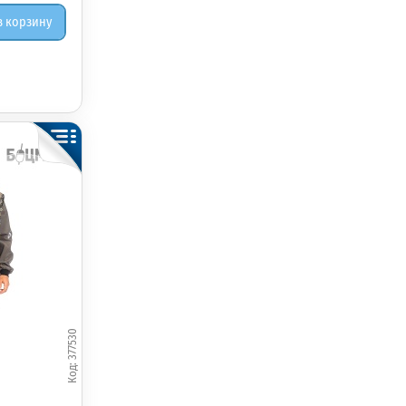
в корзину
377530