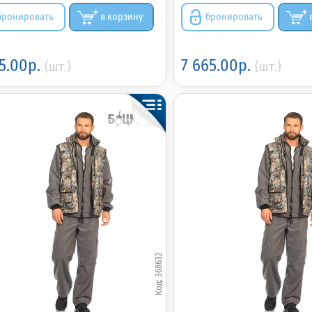
бронировать
в корзину
бронировать
75.00р.
7 665.00р.
(шт.)
(шт.)
368632