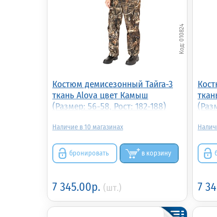
010824
Костюм демисезонный Тайга-3
Кост
ткань Alova цвет Камыш
ткан
(Размер: 56-58, Рост: 182-188)
(Разм
10
бронировать
в корзину
7 345.00р.
7 3
(шт.)