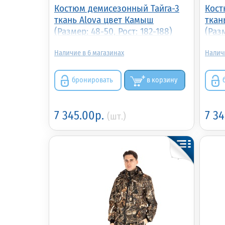
Костюм демисезонный Тайга-3
Кост
ткань Alova цвет Камыш
ткан
(Размер: 48-50, Рост: 182-188)
(Разм
6
бронировать
в корзину
7 345.00р.
7 3
(шт.)