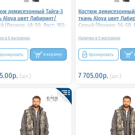
юм демисезонный Тайга-3
Костюм демисезонный 
ь Alova цвет Лабиринт/
ткань Alova цвет Лаби
й (Размер: 48-50, Рост: 182-
Серый (Размер: 56-58, Р
176)
6
5
бронировать
в корзину
бронировать
05.00р.
7 705.00р.
(шт.)
(шт.)