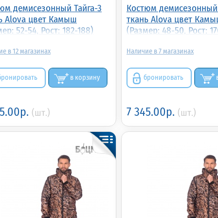
юм демисезонный Тайга-3
Костюм демисезонный 
ь Alova цвет Камыш
ткань Alova цвет Кам
ер: 52-54, Рост: 182-188)
(Размер: 48-50, Рост: 17
12
7
бронировать
в корзину
бронировать
45.00р.
7 345.00р.
(шт.)
(шт.)