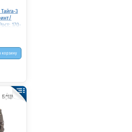
Тайга-3
ринт/
ост: 170-
в корзину