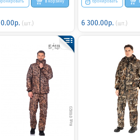
бронировать
в корзину
бронировать
00.00р.
6 300.00р.
(шт.)
(шт.)
010823