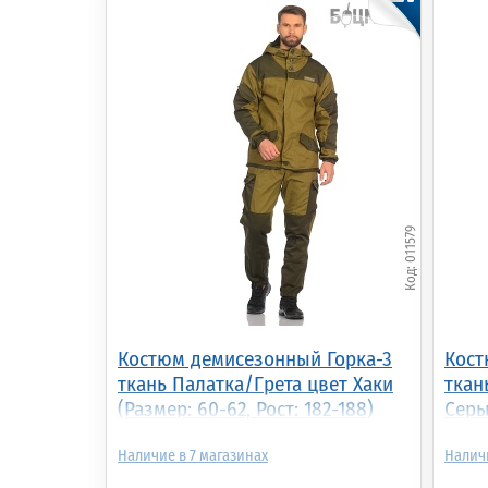
011579
Костюм демисезонный Горка-3
Кост
ткань Палатка/Грета цвет Хаки
ткан
(Размер: 60-62, Рост: 182-188)
Серы
176)
7