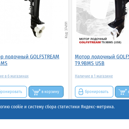
374191
р лодочный GOLFSTREAM
Мотор лодочный GOLF
BMS
T9.9BMS USB
6
1
бронировать
в корзину
бронировать
гию cookie и систему сбора статистики Яндекс-метрика.
 800.00р.
127 500.00р.
(шт.)
(шт.)