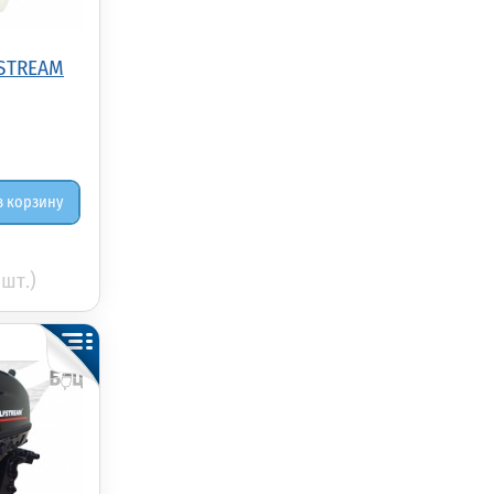
STREAM
в корзину
(шт.)