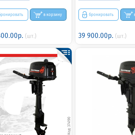
бронировать
в корзину
бронировать
800.00р.
39 900.00р.
(шт.)
(шт.)
374190