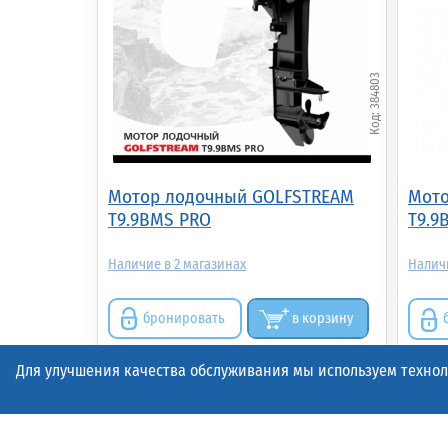
384803
Мотор лодочный GOLFSTREAM
Мото
T9.9BMS PRO
T9.9
2
бронировать
в корзину
Для улучшения качества обслуживания мы используем техноло
119 990.00р.
124
(шт.)