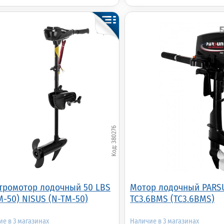
380276
тромотор лодочный 50 LBS
Мотор лодочный PARS
M-50) NISUS (N-TM-50)
TC3.6BMS (TC3.6BMS)
3
3