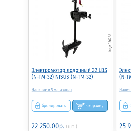
376238
Электромотор лодочный 32 LBS
Элек
(N-TM-32) NISUS (N-TM-32)
(N-T
5
бронировать
в корзину
22 250.00р.
25 
(шт.)