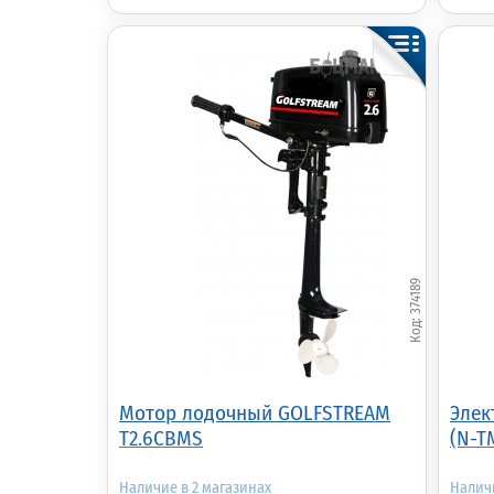
374189
Мотор лодочный GOLFSTREAM
Элек
T2.6CBMS
(N-T
2