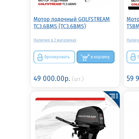
Мотор лодочный GOLFSTREAM
Мото
TC3.6BMS (TC3.6BMS)
T5B
2
бронировать
в корзину
49 000.00р.
59 
(шт.)