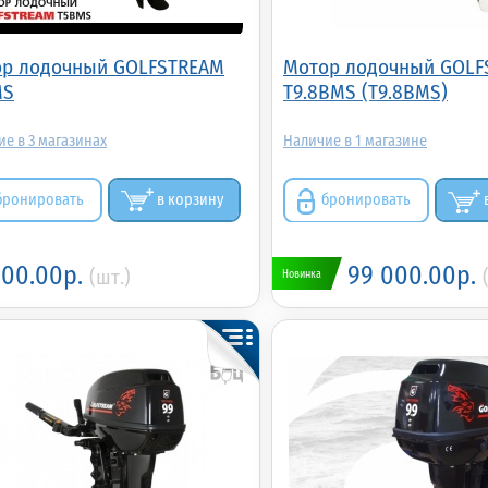
р лодочный GOLFSTREAM
Мотор лодочный GOLF
MS
T9.8BMS (T9.8BMS)
3
1
бронировать
в корзину
бронировать
900.00р.
99 000.00р.
(шт.)
Новинка