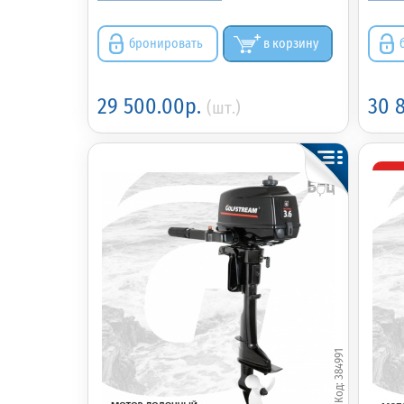
бронировать
в корзину
29 500.00р.
30 
(шт.)
384991