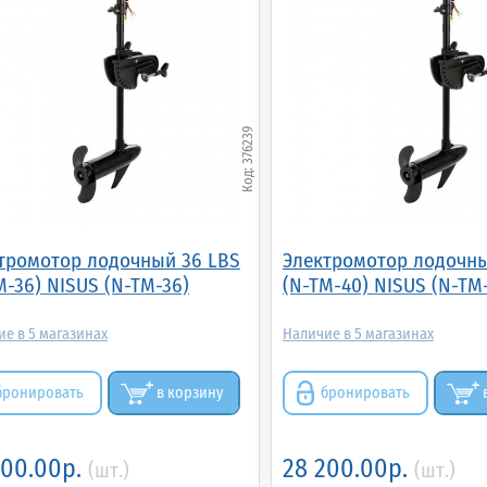
376239
тромотор лодочный 36 LBS
Электромотор лодочны
M-36) NISUS (N-TM-36)
(N-TM-40) NISUS (N-TM
5
5
бронировать
в корзину
бронировать
900.00р.
28 200.00р.
(шт.)
(шт.)