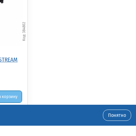
384802
STREAM
в корзину
Понятно