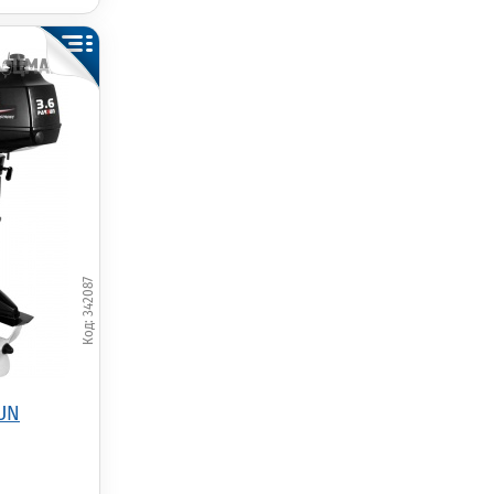
342087
UN