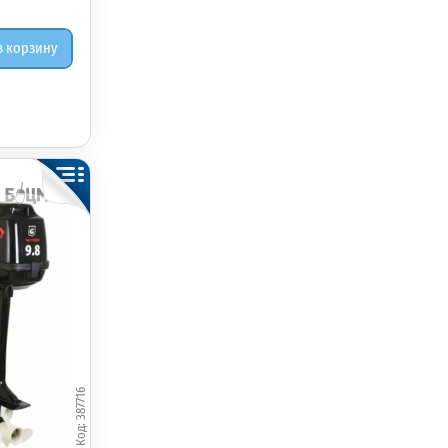
в корзину
387716