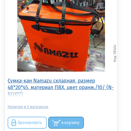
381414
Сумка-кан Namazu складная, размер
48*20*45, материал ПВХ, цвет оранж./10/ (N-
BOX17)
5
бронировать
в корзину