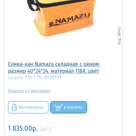
381412
Сумка-кан Namazu складная с окном,
размер 40*24*24, материал ПВХ, цвет
оранж./20/ (N-BOX23)
9
бронировать
в корзину
1 835.00р.
(шт.)