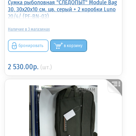
Сумка рыболовная "СЛЕДОПЫТ" Module Bag
30, 30х20х10 см, цв. серый + 2 коробки Luno
20/4/ (PF-BN-03)
3
бронировать
в корзину
2 530.00р.
(шт.)