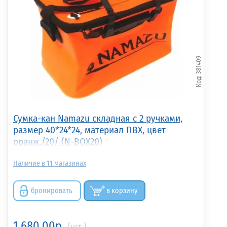
381409
Сумка-кан Namazu складная с 2 ручками,
размер 40*24*24, материал ПВХ, цвет
оранж./20/ (N-BOX20)
11
бронировать
в корзину
1 680.00р.
(шт.)