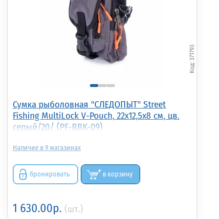
371793
Сумка рыболовная "СЛЕДОПЫТ" Street
Fishing MultiLock V-Pouch, 22х12,5х8 см, цв.
серый/20/ (PF-BBK-09)
9
бронировать
в корзину
1 630.00р.
(шт.)