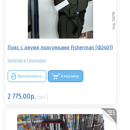
358799
Пояс с двумя подсумками Fisherman (Ф2401)
1
бронировать
в корзину
2 775.00р.
(шт.)