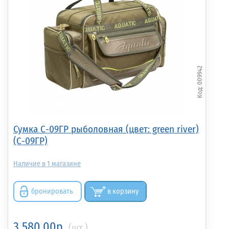
009942
Сумка С-09ГР рыболовная (цвет: green river)
(С-09ГР)
1
бронировать
в корзину
3 580.00р.
(шт.)