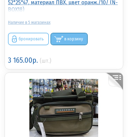
52*25*47, материал ПВХ, цвет оранж./10/ (N-
BOX18)
5
бронировать
в корзину
3 165.00р.
(шт.)