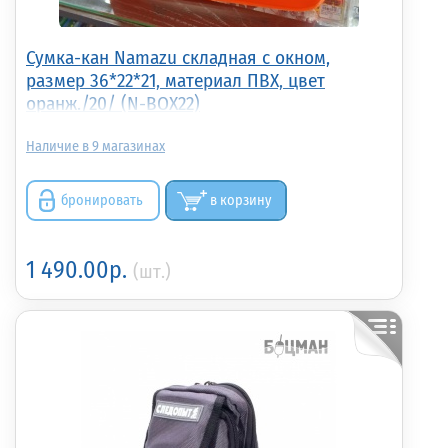
Сумка-кан Namazu складная с окном,
размер 36*22*21, материал ПВХ, цвет
оранж./20/ (N-BOX22)
9
бронировать
в корзину
1 490.00р.
(шт.)