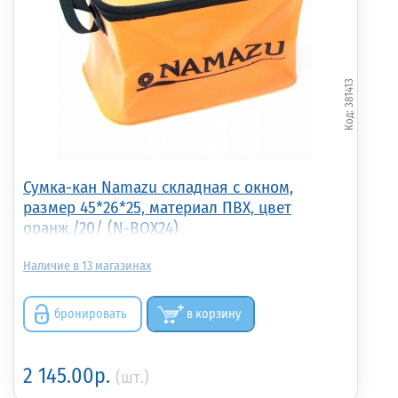
381413
Сумка-кан Namazu складная с окном,
размер 45*26*25, материал ПВХ, цвет
оранж./20/ (N-BOX24)
13
бронировать
в корзину
2 145.00р.
(шт.)