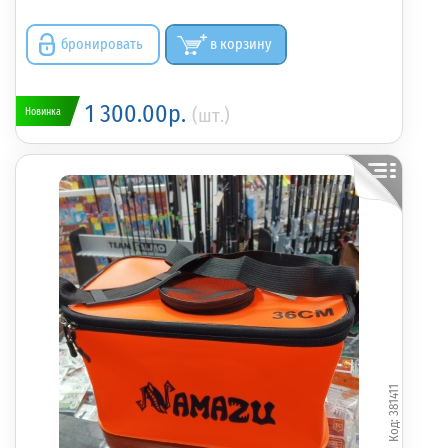
бронировать
в корзину
1 300.00р.
(шт.)
Новинка
381411