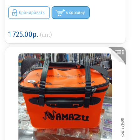
бронировать
в корзину
1 725.00р.
(шт.)
381408