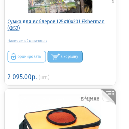
Сумка для воблеров (25х10х20) Fisherman
(Ф52)
2
бронировать
в корзину
2 095.00р.
(шт.)