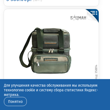
358814
Для улучшения качества обслуживания мы используем
технологию cookie и систему сбора статистики Яндекс-
метрика.
Сумка (27х21х19) Fisherman (ф43-9м)
Понятно
2