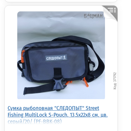
371792
Сумка рыболовная "СЛЕДОПЫТ" Street
Fishing MultiLock S-Pouch, 13,5х22х8 см, цв.
серый/20/ (PF-BBK-08)