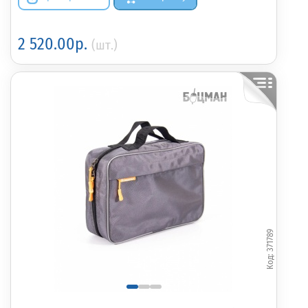
2 520.00р.
(шт.)
371789