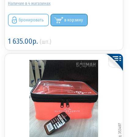
4
бронировать
в корзину
1 635.00р.
(шт.)
353497