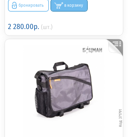
бронировать
в корзину
2 280.00р.
(шт.)
371791