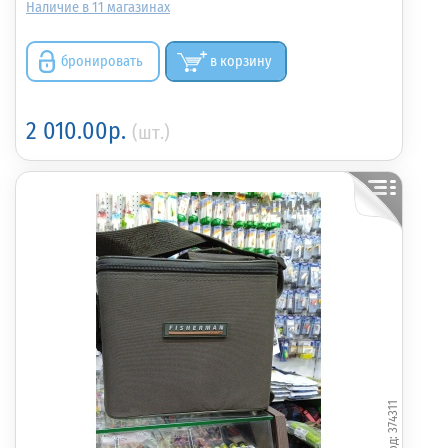
11
бронировать
в корзину
2 010.00р.
(шт.)
374311