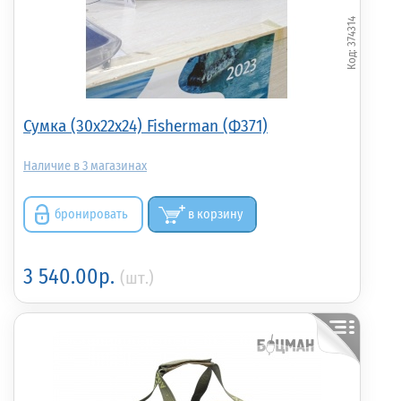
374314
Сумка (30х22х24) Fisherman (Ф371)
3
бронировать
в корзину
3 540.00р.
(шт.)