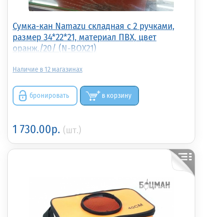
Сумка-кан Namazu складная с 2 ручками,
размер 34*22*21, материал ПВХ, цвет
оранж./20/ (N-BOX21)
12
бронировать
в корзину
1 730.00р.
(шт.)