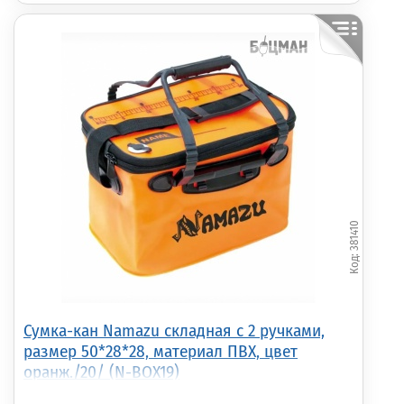
381410
Сумка-кан Namazu складная с 2 ручками,
размер 50*28*28, материал ПВХ, цвет
оранж./20/ (N-BOX19)