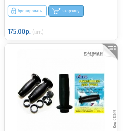
бронировать
в корзину
175.00р.
(шт.)
013649