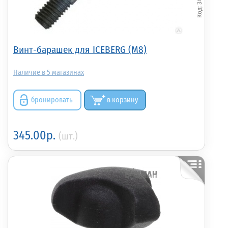
Винт-барашек для ICEBERG (М8)
5
бронировать
в корзину
345.00р.
(шт.)