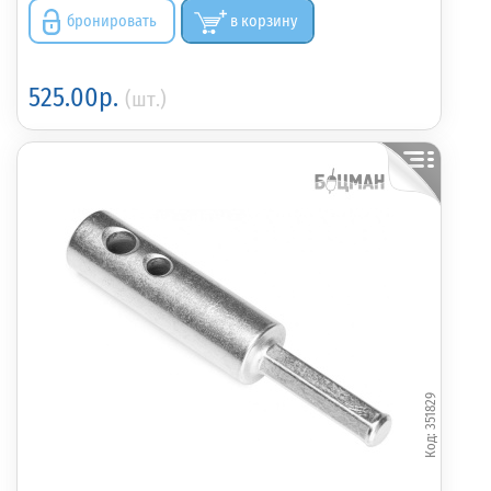
бронировать
в корзину
525.00р.
(шт.)
351829