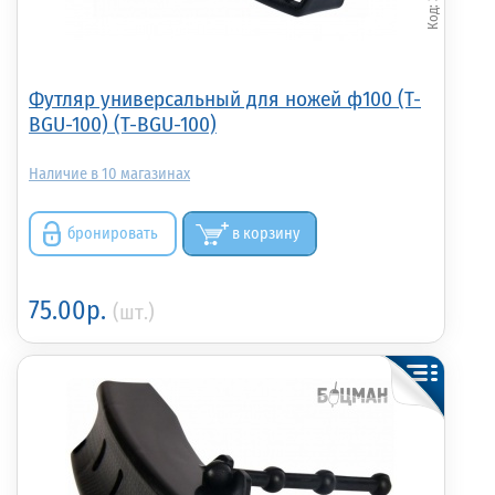
Футляр универсальный для ножей ф100 (T-
BGU-100) (T-BGU-100)
10
бронировать
в корзину
75.00р.
(шт.)