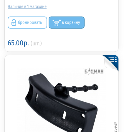
1
бронировать
в корзину
65.00р.
(шт.)
354487