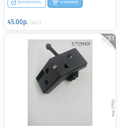
бронировать
в корзину
45.00р.
(шт.)
377552