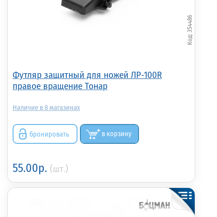
354486
Футляр защитный для ножей ЛР-100R
правое вращение Тонар
8
бронировать
в корзину
55.00р.
(шт.)