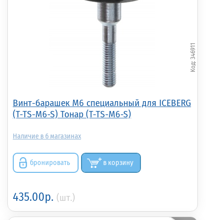
346911
Винт-барашек М6 специальный для ICEBERG
(T-TS-M6-S) Тонар (T-TS-M6-S)
6
бронировать
в корзину
435.00р.
(шт.)