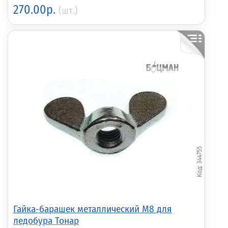
270.00р.
(шт.)
344755
Гайка-барашек металлический М8 для
ледобура Тонар