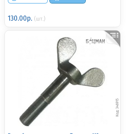
130.00р.
(шт.)
346915