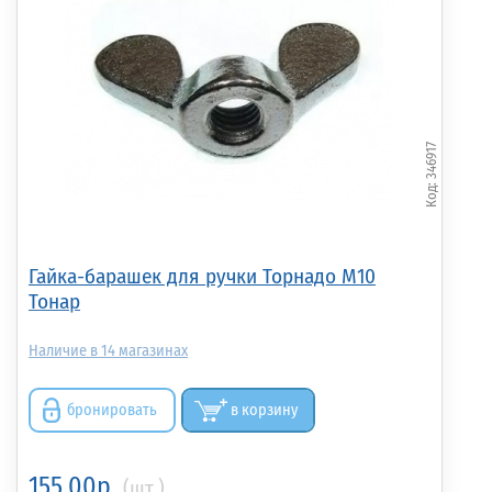
346917
Гайка-барашек для ручки Торнадо М10
Тонар
14
бронировать
в корзину
155.00р.
(шт.)