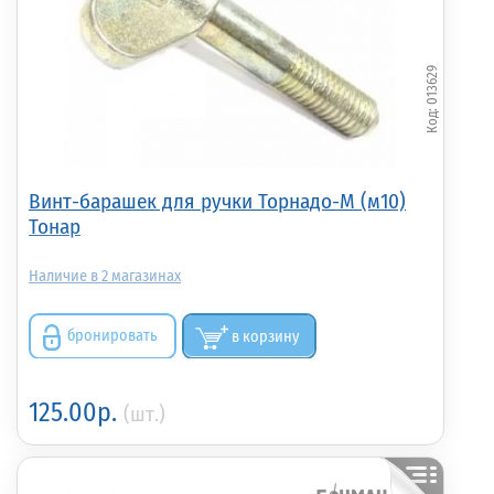
013629
Винт-барашек для ручки Торнадо-М (м10)
Тонар
2
бронировать
в корзину
125.00р.
(шт.)