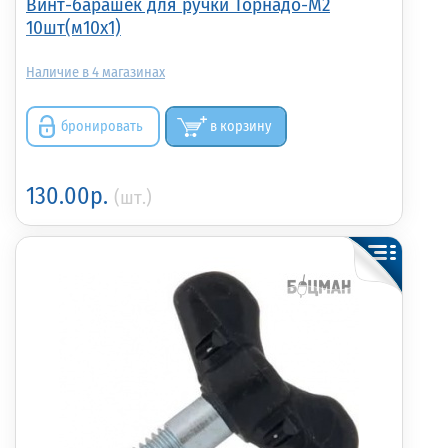
Винт-барашек для ручки Торнадо-М2
10шт(м10х1)
4
бронировать
в корзину
130.00р.
(шт.)