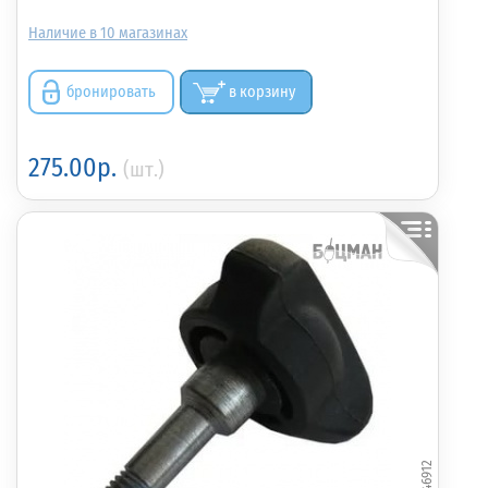
10
бронировать
в корзину
275.00р.
(шт.)
346912