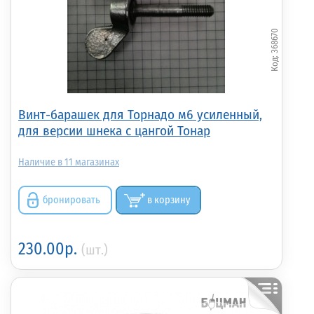
368670
Винт-барашек для Торнадо м6 усиленный,
для версии шнека с цангой Тонар
11
бронировать
в корзину
230.00р.
(шт.)