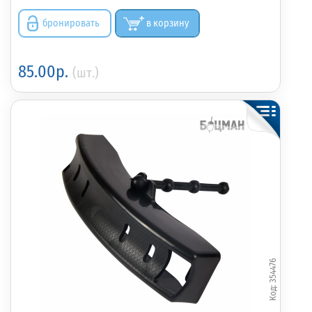
бронировать
в корзину
85.00р.
(шт.)
354476