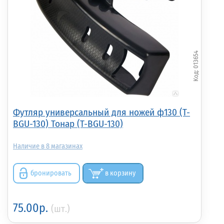
013654
Футляр универсальный для ножей ф130 (T-
BGU-130) Тонар (T-BGU-130)
8
бронировать
в корзину
75.00р.
(шт.)