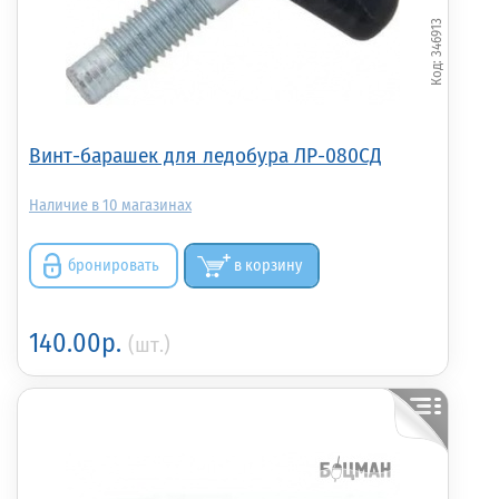
346913
Винт-барашек для ледобура ЛР-080СД
10
бронировать
в корзину
140.00р.
(шт.)