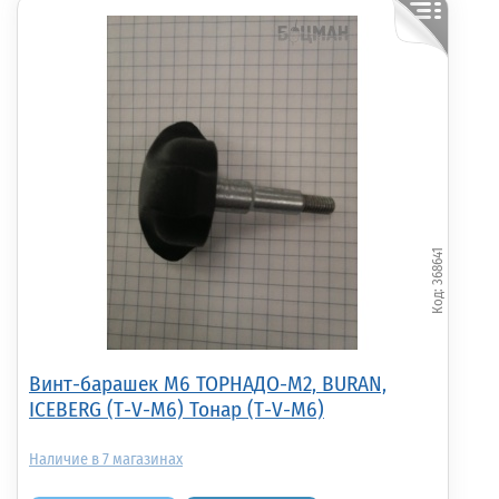
368641
Винт-барашек М6 ТОРНАДО-М2, BURAN,
ICEBERG (Т-V-М6) Тонар (Т-V-М6)
7