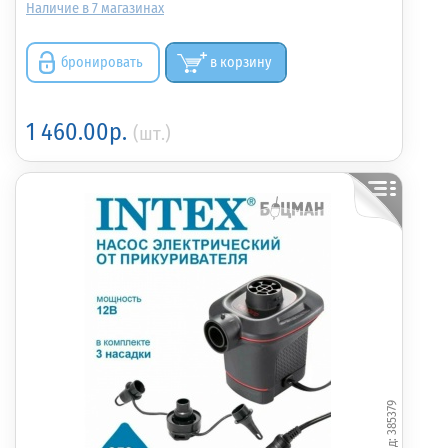
7
бронировать
в корзину
1 460.00р.
(шт.)
385379