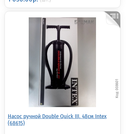
008601
Насос ручной Double Quick III, 48см Intex
(68615)