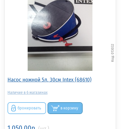
013032
Насос ножной 5л, 30см Intex (68610)
6
бронировать
в корзину
1 050.00р.
(шт.)