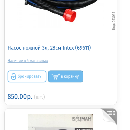
013031
Насос ножной 3л, 28см Intex (69611)
4
бронировать
в корзину
850.00р.
(шт.)