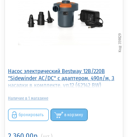
359829
Насос электрический Bestway 12В/220В
"Sidewinder AC/DC" с адаптером, 490л/м, 3
насадки в комплекте, уп.12 (62142 BW)
1
бронировать
в корзину
2 360.00р.
(шт.)