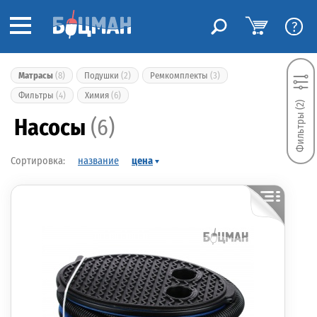
?
Матрасы
(8)
Подушки
(2)
Ремкомплекты
(3)
Фильтры
(4)
Химия
(6)
Фильтры (2)
Насосы
(6)
название
цена