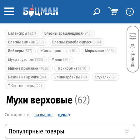
?
Балансиры
(227)
Блесны вращающиеся
(946)
Блесны зимние
(255)
Блесны колеблющиеся
(504)
Фильтры (3)
Воблеры
(577)
Живая приманка
(10)
Мормышки
(806)
Мухи грузовые
(333)
Мыши
(30)
Мягкие приманки
(1028)
Прикормка
(270)
Резина на крючке
(94)
Спиннербейты
(19)
Стукалки
(7)
Тейл-спиннеры
(22)
Мухи верховые
(62)
название
цена
Популярные товары