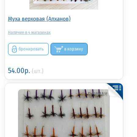
Муха верховая (Апханов)
4
бронировать
в корзину
54.00р.
(шт.)