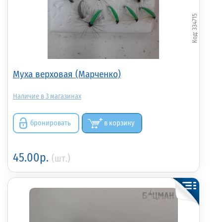
334715
Муха верховая (Марченко)
3
бронировать
в корзину
45.00р.
(шт.)