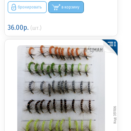
бронировать
в корзину
36.00р.
(шт.)
351106