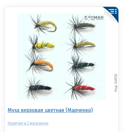
Муха верховая на
Муха верховая на
Муха верховая 
двойнике
двойнике МУРАВЕЙ
двойнике Коре
(Елисеенко)
(шерсть)
346136
80.00р.
(шт.)
85.00р.
(шт.)
95.00р.
(шт.)
Муха верховая цветная (Марченко)
2