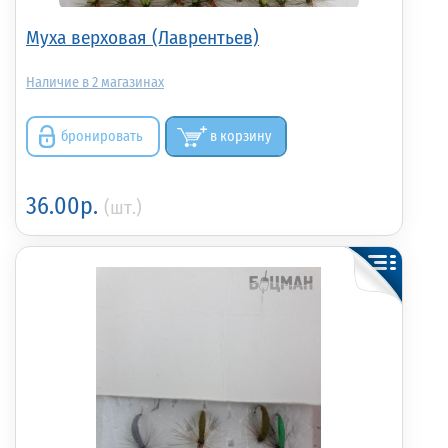
Муха верховая (Лаврентьев)
2
бронировать
в корзину
36.00р.
(шт.)