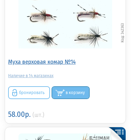
342363
Муха верховая комар №14
14
бронировать
в корзину
58.00р.
(шт.)