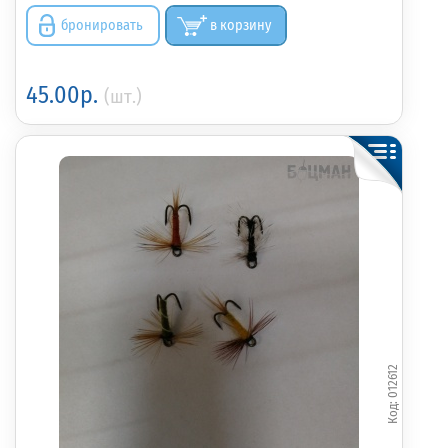
бронировать
в корзину
45.00р.
(шт.)
012612