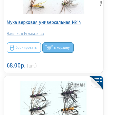
Муха верховая универсальная №14
14
бронировать
в корзину
68.00р.
(шт.)