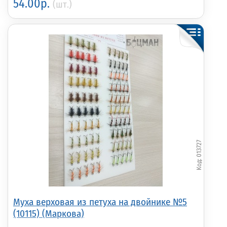
54.00р.
(шт.)
013727
Муха верховая из петуха на двойнике №5
(10115) (Маркова)