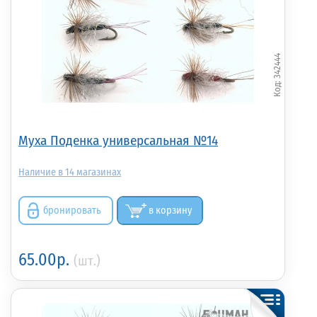
342444
Муха Поденка универсальная №14
14
бронировать
в корзину
65.00р.
(шт.)