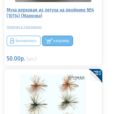
Муха верховая из петуха на двойнике №4
(10114) (Маркова)
3
бронировать
в корзину
50.00р.
(шт.)