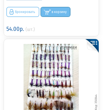
бронировать
в корзину
54.00р.
(шт.)
350844