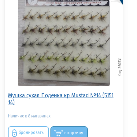
360531
Мушка сухая Поденка кр Mustad №14 (5151
14)
8
бронировать
в корзину