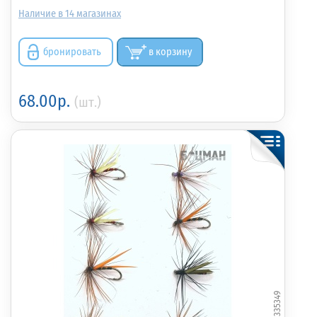
14
бронировать
в корзину
68.00р.
(шт.)
335349