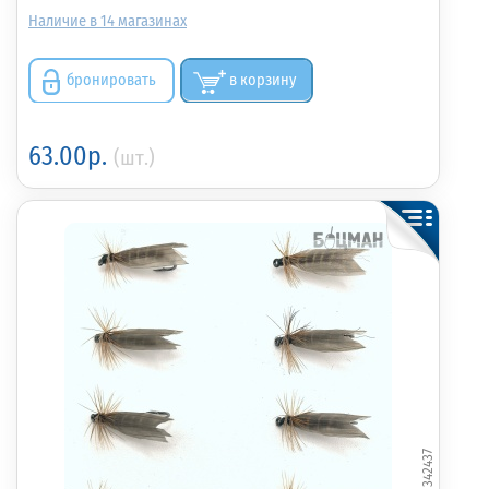
14
бронировать
в корзину
63.00р.
(шт.)
342437