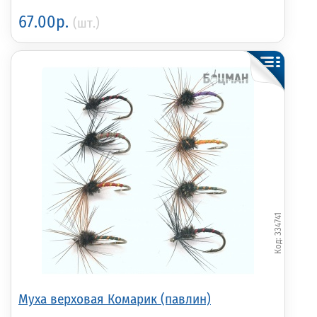
67.00р.
(шт.)
334741
Муха верховая Комарик (павлин)