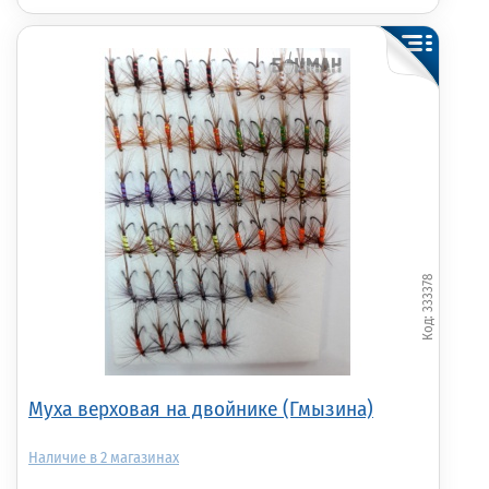
333378
Муха верховая на двойнике (Гмызина)
2