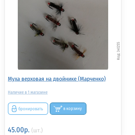
341255
Муха верховая на двойнике (Марченко)
1
бронировать
в корзину
45.00р.
(шт.)