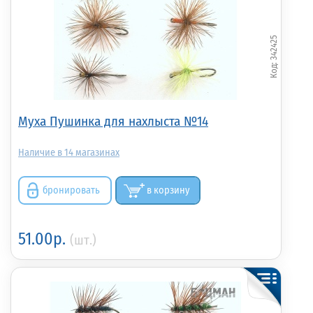
342425
Муха Пушинка для нахлыста №14
14
бронировать
в корзину
51.00р.
(шт.)