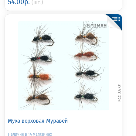
54.00р.
(шт.)
332731
Муха верховая Муравей
14