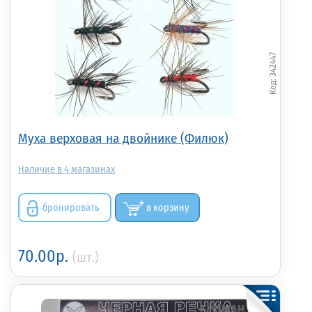
342447
Муха верховая на двойнике (Филюк)
4
бронировать
в корзину
70.00р.
(шт.)