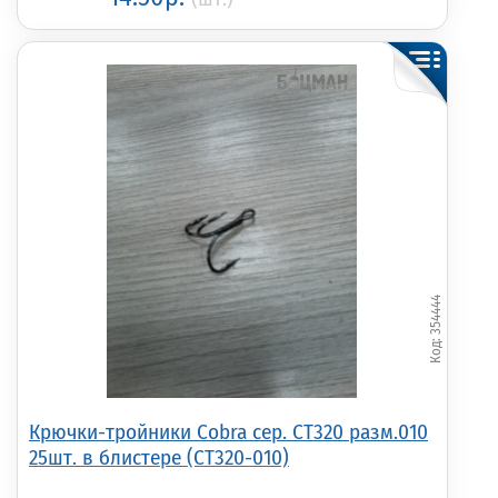
354444
Крючки-тройники Cobra сер. CT320 разм.010
25шт. в блистере (CT320-010)