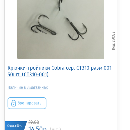
Крючок MUSTAD
Крючок-тройник R-
Крючок-тройни
тройной 3551 №18
Treble BN №1 L-27mm
Treble BN №2 L
(3551 №18)
W-25mm Kosadaka
W-21mm Kosada
(уп.40шт.) 3981BN-1
(уп.50шт.) 3981B
350332
(3981BN-1)
(3981BN-2)
40.00р.
(шт.)
41.00р.
(шт.)
38.00р.
(шт.)
Крючки-тройники Cobra сер. CT310 разм.001
50шт. (CT310-001)
3
бронировать
29.00
Скидка 50%
14.50р.
(шт.)