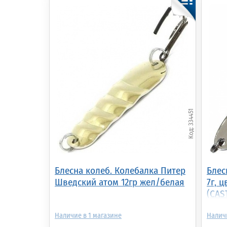
Блесна колеб. Mepps
Блесна колеб. Akara
Бл
SYCLOPS, 2,
1025 Prohorovka 18 гр.
SY
SILVER/Black (sp-2-a-
001/Cu (BL-1025-18-
Ti
n)
001/CU)
334451
1 075.00р.
(шт.)
245.00р.
(шт.)
1 
Блесна колеб. Колебалка Питер
Блес
Шведский атом 12гр жел/белая
7г, 
(CAS
1