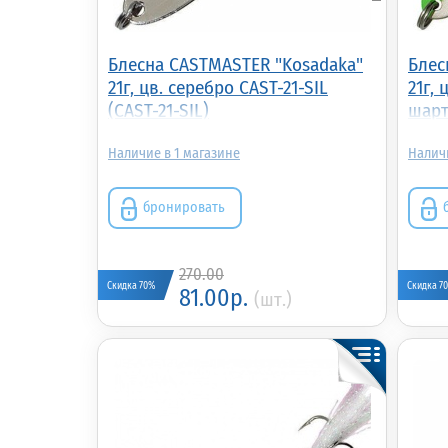
Блесна CASTMASTER "Kosadaka"
Блес
21г, цв. серебро CAST-21-SIL
21г,
(CAST-21-SIL)
шарт
21-S
1
бронировать
270.00
Скидка 70%
Скидка 7
81.00р.
(шт.)