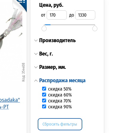
цена, руб.
от
до
производитель
Блесна колеб. Akara
Блесна колеб. Mepps
Блесна колеб. Me
вес, г.
1025 Prohorovka 25 гр.
SYCLOPS, 2,
SYCLOPS, 1, Fluo
007 (1025-25-007)
Tiger/Gold (sp-2-t)
Chartreuse (spf-1-c
354408
размер, мм.
255.00р.
(шт.)
1 075.00р.
(шт.)
915.00р.
(шт.)
распродажа месяца
скидка 50%
скидка 60%
osadaka"
скидка 70%
4-PT
скидка 90%
Сбросить фильтры