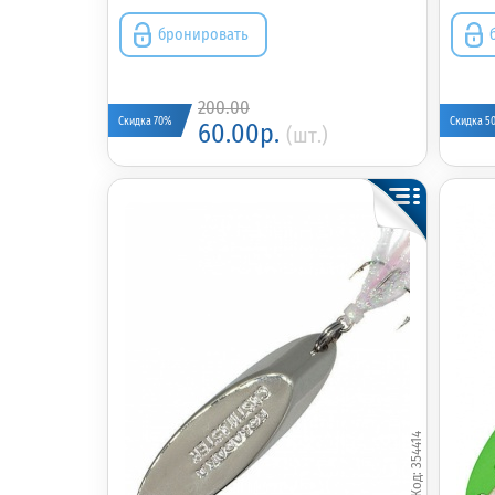
бронировать
200.00
Скидка 70%
Скидка 5
60.00р.
(шт.)
354414