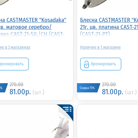
на CASTMASTER "Kosadaka"
Блесна CASTMASTER "K
 цв. матовое серебро/
21г, цв. платина CAST-2
рез CAST-21-SIL/CH (CAST-
(CAST-21-PT)
IL/CH)
3
1
бронировать
бронировать
270.00
270.00
0%
Скидка 70%
81.00р.
81.00р.
(шт.)
(шт.)