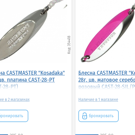
354418
на CASTMASTER "Kosadaka"
Блесна CASTMASTER "K
 цв. платина CAST-28-PT
28г, цв. матовое сереб
T-28-PT)
розовый CAST-28-SIL/P
28-SIL/PN)
2
1
бронировать
бронировать