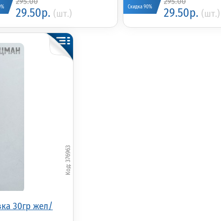
295.00
295.00
0%
Скидка 90%
29.50р.
29.50р.
(шт.)
(шт.)
376963
ка 30гр жел/