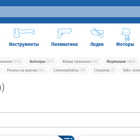
Инструменты
Пневматика
Лодки
Моторы
 зимние
(255)
Воблеры
(577)
Живая приманка
(10)
Мормышки
(806)
Резина на крючке
(94)
Спиннербейты
(19)
Стукалки
(7)
Тейл-спи
0)