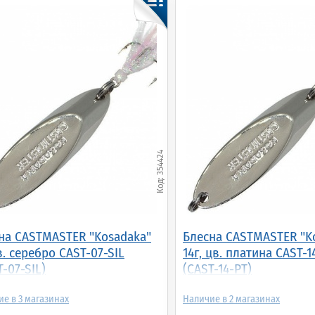
есна колеб. Mepps
Блесна колеб. Akara
Блесна колеб. Mepps
CLOPS, 3,
1025 Prohorovka 18 гр.
SYCLOPS, 1, Tiger/Gold
ger/Gold (sp-3-t)
007/Go (BL-1025-18-
(sp-1-t)
007/GO)
354424
275.00р.
(шт.)
245.00р.
(шт.)
915.00р.
(шт.)
на CASTMASTER "Kosadaka"
Блесна CASTMASTER "K
цв. серебро CAST-07-SIL
14г, цв. платина CAST-1
T-07-SIL)
(CAST-14-PT)
3
2