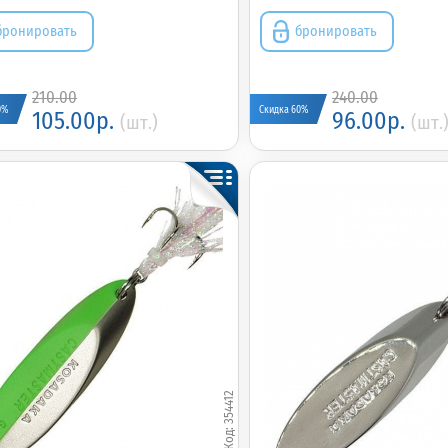
бронировать
бронировать
210.00
240.00
0%
Скидка 60%
105.00р.
96.00р.
(шт.)
(шт.
354412