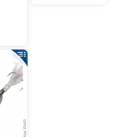
)
354413