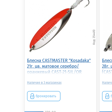
354410
Блесна CASTMASTER "Kosadaka"
Блес
21г, цв. матовое серебро/
28г,
оранжевый CAST-21-SIL/OR
(CAS
(CAST-21-SIL/OR)
3
бронировать