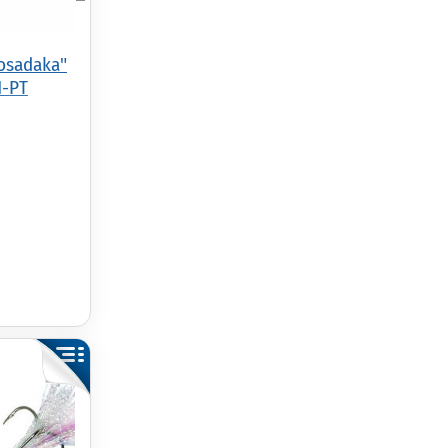
osadaka"
1-PT