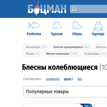
Рыбалка
Туризм
Обувь
Одежда
Балансиры
(227)
Блесны вращающиеся
(946)
Блесны
Мыши
(30)
Мягкие приманки
(1028)
Прикормка
(270)
Блесны колеблющиеся
(1
название
цена
вес
Популярные товары