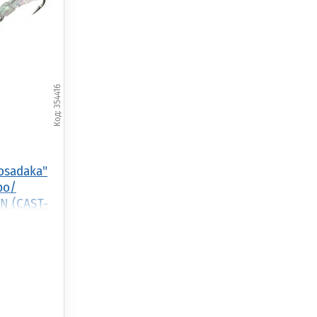
354416
osadaka"
ро/
N (CAST-