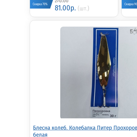
270.00
Скидка 70%
Скидка 9
81.00р.
(шт.)
Блесна колеб. Колебалка Питер Прохоров
белая