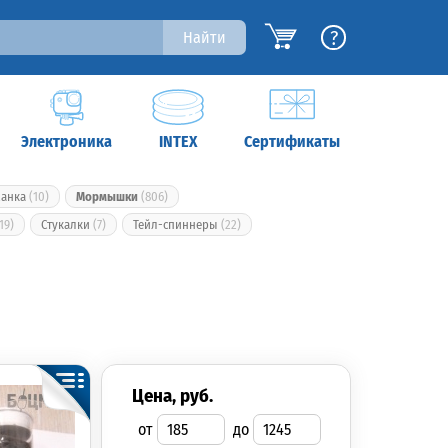
?
Найти
Электроника
INTEX
Сертификаты
манка
(10)
Мормышки
(806)
19)
Стукалки
(7)
Тейл-спиннеры
(22)
цена, руб.
от
до