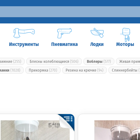
Инструменты
Пневматика
Лодки
Моторы
 зимние
(255)
Блесны колеблющиеся
(506)
Воблеры
(577)
Живая при
манки
(1028)
Прикормка
(270)
Резина на крючке
(94)
Спиннербейты
(