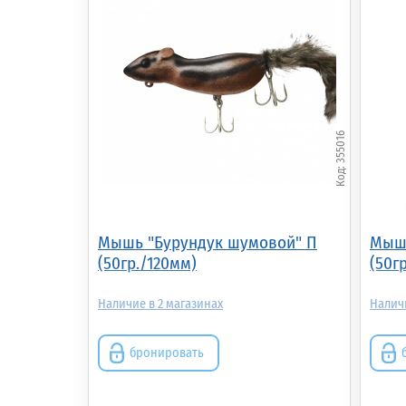
355016
Мышь "Бурундук шумовой" П
Мышь
(50гр./120мм)
(50г
2
бронировать