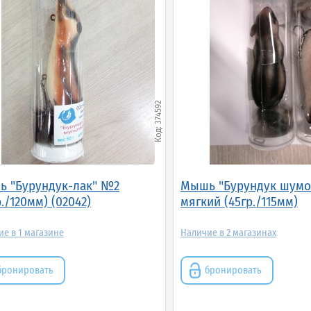
374592
 "Бурундук-лак" №2
Мышь "Бурундук шумо
р./120мм) (02042)
мягкий (45гр./115мм)
1
2
бронировать
бронировать