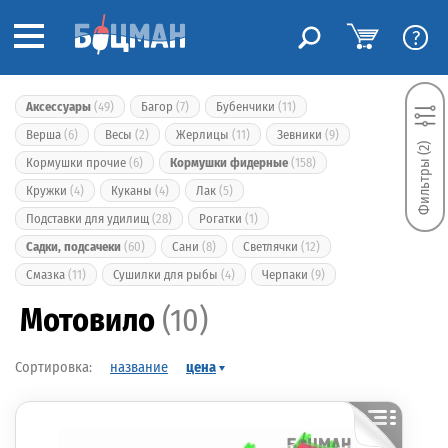
?
Аксессуары
(49)
Багор
(7)
Бубенчики
(11)
Верша
(6)
Весы
(2)
Жерлицы
(11)
Зевники
(9)
Фильтры (2)
Кормушки прочие
(6)
Кормушки фидерные
(158)
Кружки
(4)
Куканы
(4)
Лак
(5)
Подставки для удилищ
(28)
Рогатки
(1)
Садки, подсачеки
(60)
Сани
(8)
Светлячки
(12)
Смазка
(11)
Сушилки для рыбы
(4)
Черпаки
(9)
Мотовило
(10)
название
цена