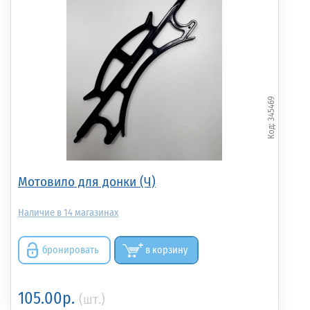
345469
Мотовило для донки (Ч)
14
бронировать
в корзину
105.00р.
(шт.)