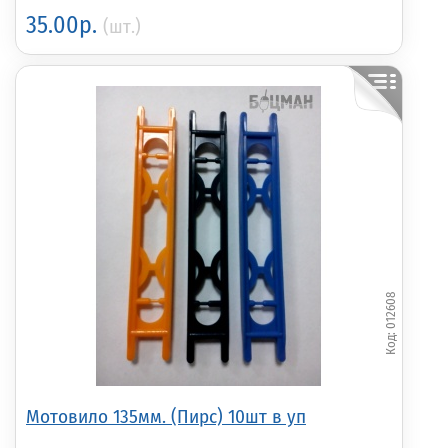
35.00р.
(шт.)
012608
Мотовило 135мм. (Пирс) 10шт в уп