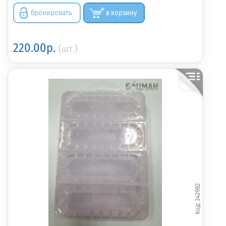
бронировать
в корзину
220.00р.
(шт.)
342982