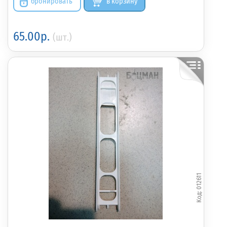
бронировать
в корзину
65.00р.
(шт.)
012611