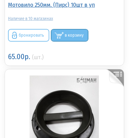
Мотовило 250мм. (Пирс) 10шт в уп
10
бронировать
в корзину
65.00р.
(шт.)