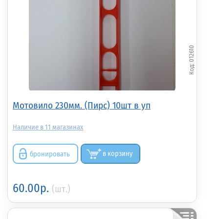
012610
Мотовило 230мм. (Пирс) 10шт в уп
11
бронировать
в корзину
60.00р.
(шт.)