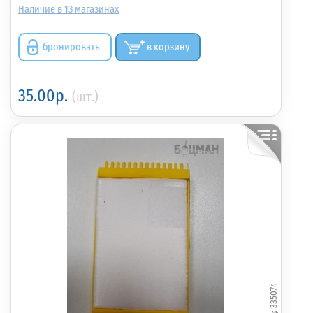
13
бронировать
в корзину
35.00р.
(шт.)
335074