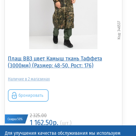
346537
Плащ ВВЗ цвет Камыш ткань Таффета
(3000мм) (Размер: 48-50, Рост: 176)
2
бронировать
2 325.00
Скидка 50%
1 162.50р.
(шт.)
Для улучшения качества обслуживания мы используем