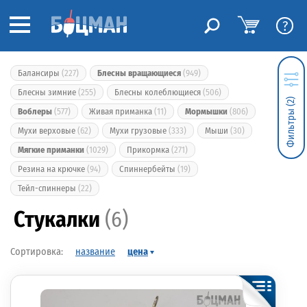
?
Балансиры
(227)
Блесны вращающиеся
(949)
Блесны зимние
(255)
Блесны колеблющиеся
(506)
Фильтры (2)
Воблеры
(577)
Живая приманка
(11)
Мормышки
(806)
Мухи верховые
(62)
Мухи грузовые
(333)
Мыши
(30)
Мягкие приманки
(1029)
Прикормка
(271)
Резина на крючке
(94)
Спиннербейты
(19)
Тейл-спиннеры
(22)
Стукалки
(6)
название
цена