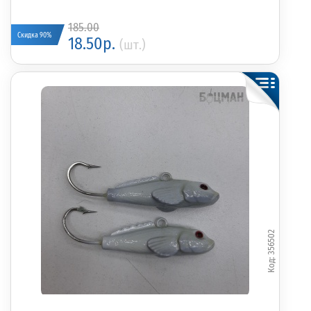
185.00
Скидка 90%
18.50р.
(шт.)
356502