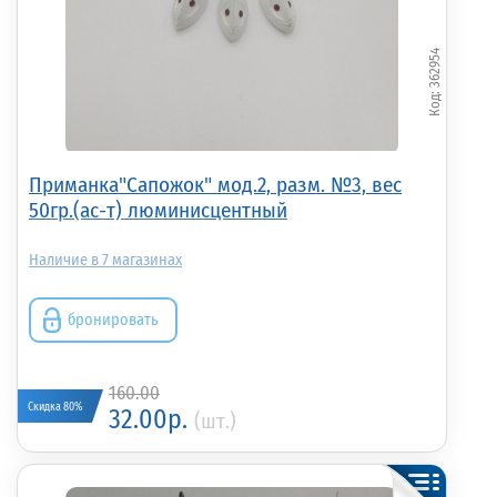
362954
Приманка"Сапожок" мод.2, разм. №3, вес
50гр.(ас-т) люминисцентный
7
бронировать
160.00
Скидка 80%
32.00р.
(шт.)