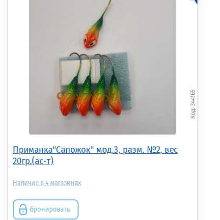
344165
Приманка"Сапожок" мод.3, разм. №2, вес
20гр.(ас-т)
4
бронировать