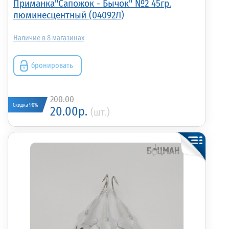
Приманка"Сапожок - Бычок" №2 45гр.
люминесцентный (04092Л)
8
бронировать
200.00
Скидка 90%
20.00р.
(шт.)