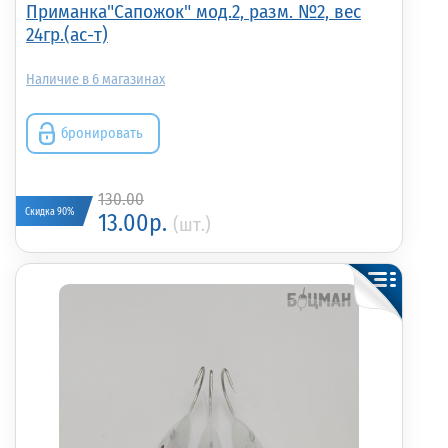
Приманка"Сапожок" мод.2, разм. №2, вес
24гр.(ас-т)
6
бронировать
130.00
Скидка 90%
13.00р.
(шт.)