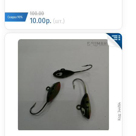
100.00
Скидка 90%
10.00р.
(шт.)
344164