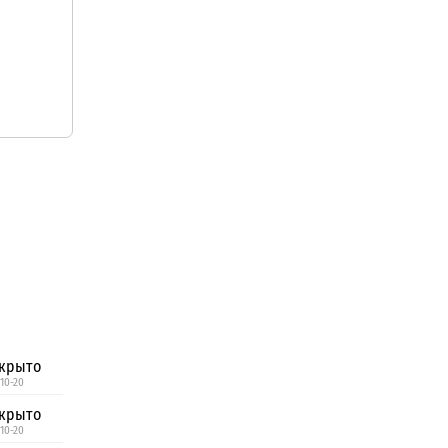
крыто
 10-20
крыто
 10-20