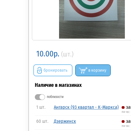
10.00р.
(шт.)
бронировать
в корзину
Наличие в магазинах
поблизости
1 шт.
Ангарск (93 квартал - К-Маркса)
за
пн-вс:
60 шт.
Дзержинск
за
пн-вс: